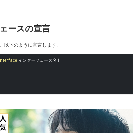
ェースの宣言
、以下のように宣言します。
interface
インターフェース名
{