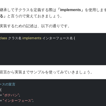
継承して子クラスを定義する際は
「implements」
を使用しま
る」
と言うので覚えておきましょう。
実装するための記述は、以下の通りです。
class
クラス名
implements
インターフェース名
{
宣言から実装までサンプルを使ってみていきましょう。
ェースの宣言
{
 
=
"ポテパン"
;
 
=
"インターフェース"
;