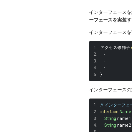
インターフェースを
ーフェースを実装す
インターフェースを
アクセス修飾子
・
・
・
}
インターフェースの
// インターフ
interface
Name
String
 name1
String
 name2