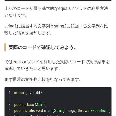
上記のコードが最も基本的なequalsメソッドの利用方法
となります。
string1に該当する文字列とstring2に該当する文字列を比
較した結果を返却します。
実際のコードで確認してみよう。
ではequlsメソッドを利用した実際のコードで実行結果を
確認していきたいと思います。
まず通常の文字列比較を行なってみます。
import
 java
.
util
.*;
public
class
Main
{
public
static
void
 main
(
String
[]
 args
)
throws
Exception
{