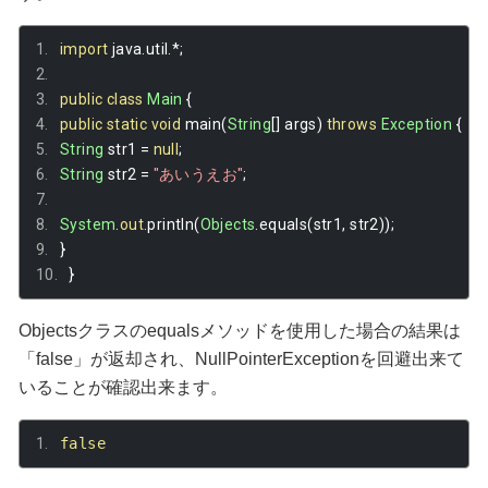
import
 java
.
util
.*;
public
class
Main
{
public
static
void
 main
(
String
[]
 args
)
throws
Exception
{
String
 str1 
=
null
;
String
 str2 
=
"あいうえお"
;
System
.
out
.
println
(
Objects
.
equals
(
str1
,
 str2
));
}
}
Objectsクラスのequalsメソッドを使用した場合の結果は
「false」が返却され、NullPointerExceptionを回避出来て
いることが確認出来ます。
false