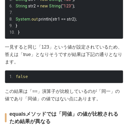
String
 str2 
=
new
String
(
"123"
);
System
.
out
.
println
(
str1 
==
 str2
);
}
}
一見すると同じ「123」という値が設定されているため、
答えは「true」となりそうですが結果は下記の通りとなり
ます。
false
この結果は「==」演算子が比較しているのが「同一」の
値であり「同値」の値ではない点にあります。
equalsメソッドでは「同値」の値が比較される
ため結果が異なる