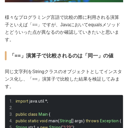
様々なプログラミング言語で比較の際に利用される演算
子といえば「==」ですが、Javaにおいてequalsメソッド
とどういった点が異なるのか確認していきたいと思いま
す。
「==」演算子で比較されるのは「同一」の値
同じ文字列をStringクラスのオブジェクトとしてインスタ
ンス化し、「==」演算子で比較した結果を検証してみま
す。
import
 java
.
util
.*;
public
class
Main
{
public
static
void
 main
(
String
[]
 args
)
throws
Exception
{
String
 str1 
=
new
String
(
"123"
);