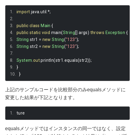
import
 java
.
util
.*;
public
class
Main
{
public
static
void
 main
(
String
[]
 args
)
throws
Exception
{
String
 str1 
=
new
String
(
"123"
);
String
 str2 
=
new
String
(
"123"
);
System
.
out
.
println
(
str1
.
equals
(
str2
));
}
}
上記のサンプルコードを比較部分のみequalsメソッドに
変更した結果が下記となります。
ture
equalsメソッドではインスタンスの同一ではなく、設定