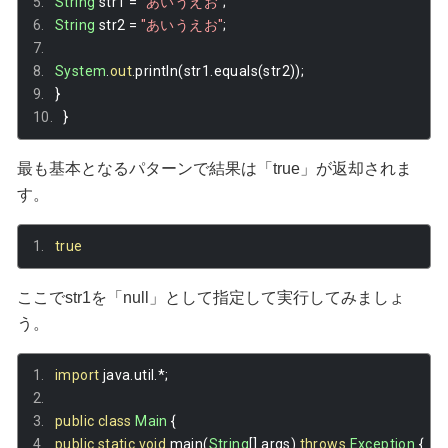
String
 str1 
=
"あいうえお"
;
String
 str2 
=
"あいうえお"
;
System
.
out
.
println
(
str1
.
equals
(
str2
));
}
}
最も基本となるパターンで結果は「true」が返却されま
す。
true
ここでstr1を「null」として指定して実行してみましょ
う。
import
 java
.
util
.*;
public
class
Main
{
public
static
void
 main
(
String
[]
 args
)
throws
Exception
{