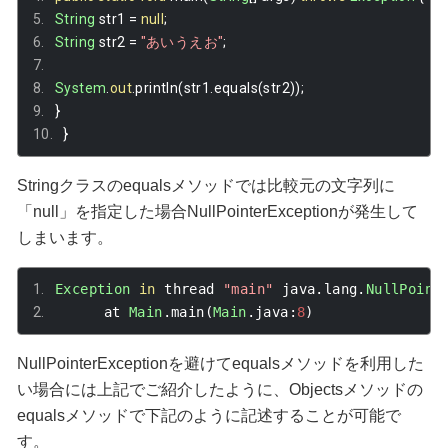
String
 str1 
=
null
;
String
 str2 
=
"あいうえお"
;
System
.
out
.
println
(
str1
.
equals
(
str2
));
}
}
Stringクラスのequalsメソッドでは比較元の文字列に
「null」を指定した場合NullPointerExceptionが発生して
しまいます。
Exception
in
 thread 
"main"
 java
.
lang
.
NullPoint
	at 
Main
.
main
(
Main
.
java
:
8
)
NullPointerExceptionを避けてequalsメソッドを利用した
い場合には上記でご紹介したように、Objectsメソッドの
equalsメソッドで下記のように記述することが可能で
す。