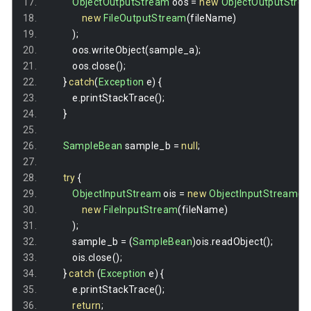
ObjectOutputStream
 oos 
=
new
ObjectOutputStre
new
FileOutputStream
(
fileName
)
);
            oos
.
writeObject
(
sample_a
);
            oos
.
close
();
}
catch
(
Exception
 e
)
{
            e
.
printStackTrace
();
}
SampleBean
 sample_b 
=
null
;
try
{
ObjectInputStream
 ois 
=
new
ObjectInputStream
(
new
FileInputStream
(
fileName
)
);
            sample_b 
=
(
SampleBean
)
ois
.
readObject
();
            ois
.
close
();
}
catch
(
Exception
 e
)
{
            e
.
printStackTrace
();
return
;