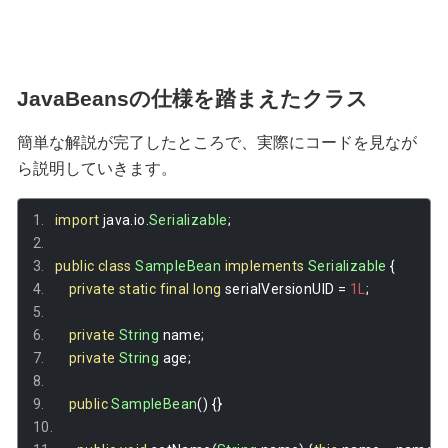
JavaBeansの仕様を踏まえたクラス
簡単な解説が完了したところで、実際にコードを見なが
ら説明していきます。
import
 java
.
io
.
Serializable
;
public
class
SampleBean
implements
Serializable
{
private
static
final
long
 serialVersionUID 
=
1L
;
private
String
 name
;
private
String
 age
;
public
SampleBean
()
{}