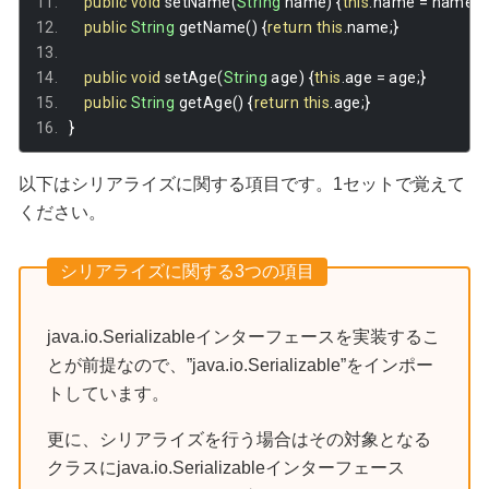
public
void
 setName
(
String
 name
)
{
this
.
name 
=
 name
;}
public
String
 getName
()
{
return
this
.
name
;}
public
void
 setAge
(
String
 age
)
{
this
.
age 
=
 age
;}
public
String
 getAge
()
{
return
this
.
age
;}
}
以下はシリアライズに関する項目です。1セットで覚えて
ください。
シリアライズに関する3つの項目
java.io.Serializableインターフェースを実装するこ
とが前提なので、”java.io.Serializable”をインポー
トしています。
更に、シリアライズを行う場合はその対象となる
クラスにjava.io.Serializableインターフェース