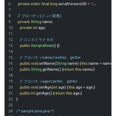
private
static
final
long
 serialVersionUID 
=
1L
;
// プロパティ(メンバ変数)
private
String
 name
;
private
int
 age
;
// コンストラクタの
public
SampleBean
()
{}
// プロパティnameのsetter、getter
public
void
 setName
(
String
 name
)
{
this
.
name 
=
 name
;}
public
String
 getName
()
{
return
this
.
name
;}
// プロパティageのsetter、getter
public
void
 setAge
(
int
 age
)
{
this
.
age 
=
 age
;}
public
int
 getAge
()
{
return
this
.
age
;}
}
/* sampleJava.java */