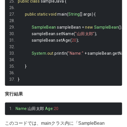
public
class
 sampleJava 
{
public
static
void
 main
(
String
[]
 args
)
{
SampleBean
 sampleBean 
=
new
SampleBean
();
		sampleBean
.
setName
(
"山田太郎"
);
		sampleBean
.
setAge
(
20
);
System
.
out
.
println
(
"Name:"
+
 sampleBean
.
getNa
}
}
実行結果
Name
:山田太郎
Age
:
20
このコードでは、mainクラス内に「SampleBean