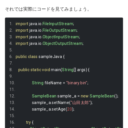
それでは実際にコードを見てみましょう。
import
 java
.
io
.
FileInputStream
;
import
 java
.
io
.
FileOutputStream
;
import
 java
.
io
.
ObjectInputStream
;
import
 java
.
io
.
ObjectOutputStream
;
public
class
 sampleJava 
{
public
static
void
 main
(
String
[]
 args
)
{
String
 fileName 
=
"binary.bin"
;
SampleBean
 sample_a 
=
new
SampleBean
();
		sample_a
.
setName
(
"山田太郎"
);
		sample_a
.
setAge
(
20
);
try
{