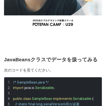
JavaBeansクラスでデータを扱ってみる
次のコードを見てください。
/* SampleBean.java */
import
 java
.
io
.
Serializable
;
public
class
SampleBean
implements
Serializable
{
// static final long serialVersionUIDが必要