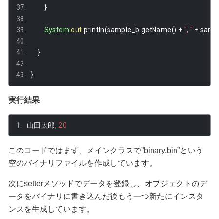
}
System
.
out
.
println
(
sample_b
.
getName
()
+
", "
+
 samp
}
}
実行結果
山田太郎,
20
このコードではまず、メインクラスで”binary.bin”という
空のバイナリファイルを作成しています。
次にsetterメソッドでデータを登録し、オブジェクトのデ
ータをバイナリに書き込んだ後もう一つ新たにインスタ
ンスを生成しています。