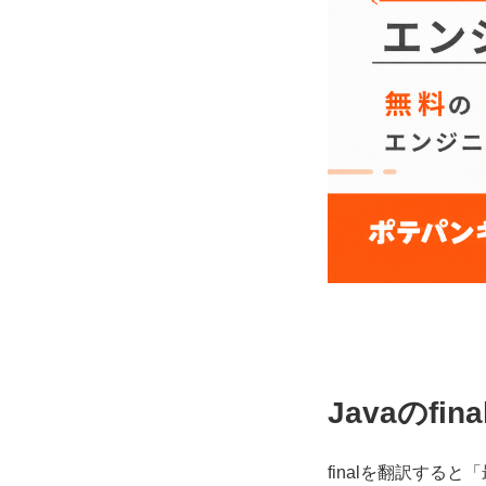
Javaのfi
finalを翻訳する