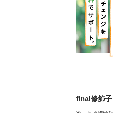
final修
次は、final修