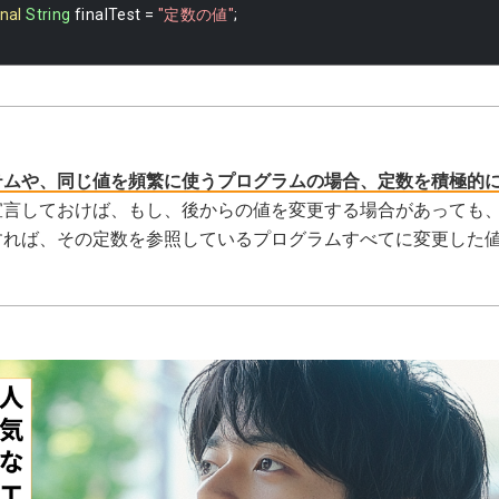
inal
String
 finalTest 
=
"定数の値"
;
テムや、同じ値を頻繁に使うプログラムの場合、定数を積極的
宣言しておけば、もし、後からの値を変更する場合があっても
すれば、その定数を参照しているプログラムすべてに変更した