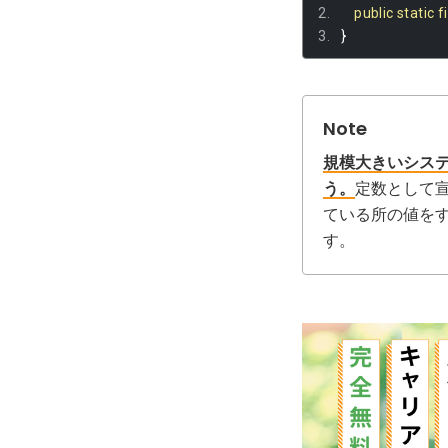
public
static
f
}
規模大きいシス
う。
定数として
ている所の値を
す。