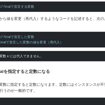
// finalで宣言する変数
して後から値を変更（再代入）するようなコードを記述すると、次
// finalで宣言した変数
/ finalで宣言した変数の値を変更（再代入）
変数
 x 
には代入できません。
nalを指定すると定数になる
ラス変数に指定すると定数になります。定数にはインスタンスが不要な
行うのが一般的です。