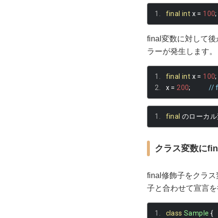
final
int
 x 
=
100
;
final変数に対
ラーが発生します。
final
int
 x 
=
100
;
x 
=
200
;
/
final
のローカル
クラス変数にfi
final修飾子をク
子と合わせて宣言を
class
Sample
{