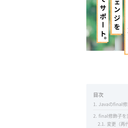
目次
1
Javaのfina
2
final修飾
2.1
変更（再