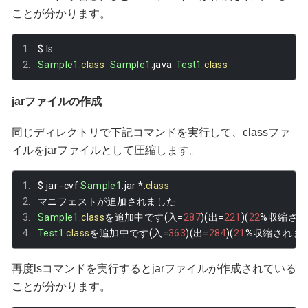
ことが分かります。
$ ls
Sample1
.
class
Sample1
.
java	
Test1
.
class
jarファイルの作成
同じディレクトリで下記コマンドを実行して、classファ
イルをjarファイルとして圧縮します。
$ jar 
-
cvf 
Sample1
.
jar 
*.
class
マニフェストが追加されました
Sample1
.
class
を追加中です(入=
287
)(出=
221
)(
22
%収縮され
Test1
.
class
を追加中です(入=
363
)(出=
284
)(
21
%収縮されま
再度lsコマンドを実行するとjarファイルが作成されている
ことが分かります。