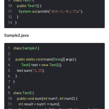
class
Test1
{
public
Test1
()
{
System
.
out
.
println
(
"ポテパンサンプル"
);
}
}
Sample2.java
class
Sample2
{
public
static
void
 main
(
String
[]
 args
)
{
Test2
 test 
=
new
Test2
();
    test
.
sum
(
10
,
20
);
}
}
class
Test2
{
public
void
 sum
(
int
 num1
,
int
 num2
)
{
int
 result 
=
 num1 
+
 num2
;