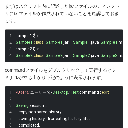
まずはスクリプト内に記述したjarファイルのディレクト
リにtxtファイルが作成されていないことを確認しておき
ます。
sample1 $ ls  
Sample1
.
class
Sample1
.
jar	
Sample1
.
java	
Sample1
.
sample2 $ ls
Sample2
.
class
Sample2
.
jar	
Sample2
.
java	
Sample2
.
commandファイルをダブルクリックして実行するとター
ミナルが立ち上がり下記のように表示されます。
/Users/
ユーザー名/
Desktop
/
Test
.
command 
;
exit
;
Saving
 session
...
...
copying shared history
...
...
saving history
...
truncating history files
...
...
completed
.