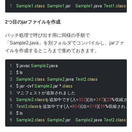
Sample1
.
class
Sample1
.
jar	
Sample1
.
java	
Test1
.
class
2つ目のjarファイルを作成
バッチ処理で呼び出す用に同様の手順で
「Sample2.java」を別フォルダでコンパイルし、jarファ
イルを作成するところまで進めておきます。
$ javac 
Sample2
.
java 
$ ls
Sample2
.
class
Sample2
.
java	
Test2
.
class
$ jar 
-
cvf 
Sample2
.
jar 
*.
class
マニフェストが追加されました
Sample2
.
class
を追加中です(入=
323
)(出=
247
)(
23
%収縮され
Test2
.
class
を追加中です(入=
854
)(出=
518
)(
39
%収縮されま
$ ls
Sample2
.
class
Sample2
.
jar	
Sample2
.
java	
Test2
.
class