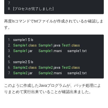
[プロセスが完了しました]
再度lsコマンドでtxtファイルが作成されているか確認しま
す。
sample1 $ ls
Sample1
.
class
Sample1
.
java	
Test1
.
class
Sample1
.
jar	
Sample1
.
mani	sample1
.
txt
sample2 $ ls
Sample2
.
class
Sample2
.
java	
Test2
.
class
Sample2
.
jar	
Sample2
.
mani	sample2
.
txt
このように作成したJavaプログラムが、バッチ処理によ
りまとめて実行出来ていることが確認出来ました。