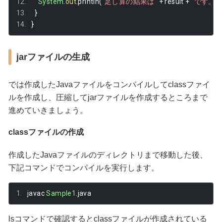
System
.
out
.
println
(
"足し算の結果は"
+
 result 
+
"です。"
)
}
}
jarファイルの生成
では作成したJavaファイルをコンパイルしてclassファイ
ルを作成し、圧縮してjarファイルを作成するところまで
進めていきましょう。
classファイルの作成
作成したJavaファイルのディレクトリまで移動した後、
下記コマンドでコンパイルを実行します。
javac 
Sample1
.
java
lsコマンドで確認するとclassファイルが作成されている