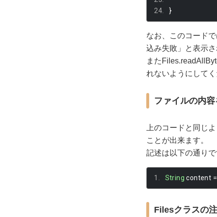
}
なお、このコードで
込み失敗」と表示さ
またFiles.readA
れないようにしてく
ファイルの内容を
上のコードと同じように
ことが出来ます。
記述は以下の通りで
String
 content 
Filesクラスの