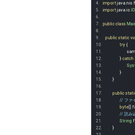
import
 java
.
nio
.
import
 java
.
io
.
I
public
class
Mai
public
static
vo
try
{
			
}
catch
Sys
}
}
public
stati
// 
byte
[]
 
// 読
String
 
}