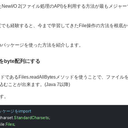
たNewI/O 2(ファイル処理のAPI)を利用する方法が最もメジ
一度でも経験すると、今まで学習してきたFile操作の方法を根底
ioパッケージを使った方法を紹介します。
byte配列にする
ッドであるFiles.readAllBytesメソッドを使うことで、ファ
込むことが出来ます。(Java 7以降)
す。
ッケージをimport
charset
.
StandardCharsets
;
file
.
Files
;