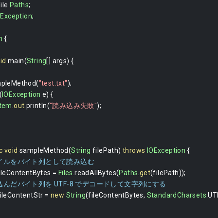
file
.
Paths
;
OException
;
n
{
id
 main
(
String
[]
 args
)
{
sampleMethod
(
"test.txt"
);
(
IOException
 e
)
{
tem
.
out
.
println
(
"読み込み失敗"
);
c
void
 sampleMethod
(
String
 filePath
)
throws
IOException
{
ファイルをバイト列として読み込む
fileContentBytes 
=
Files
.
readAllBytes
(
Paths
.
get
(
filePath
));
み込んだバイト列を UTF-8 でデコードして文字列にする
fileContentStr 
=
new
String
(
fileContentBytes
,
StandardCharsets
.
UT