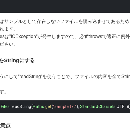
はサンプルとして存在しないファイルを読み込ませてあるため
れます。
llBytesは”IOException”が発生しますので、必ずthrowsで適
ださい。
Stringにする
して”readString”を使うことで、ファイルの内容を全てStr
す。
=
Files
.
readString
(
Paths
.
get
(
"sample.txt"
),
StandardCharsets
.
UTF_8
注意点