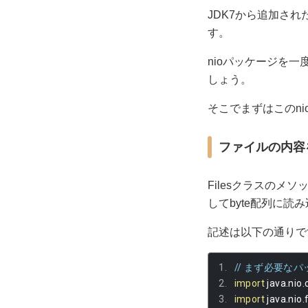
JDK7から追加され
す。
nioパッケージを
しょう。
そこでまずはこのn
ファイルの内容を
Filesクラスのメソ
してbyte配列に読み
記述は以下の通りで
// まず必要なパ
import
 java
.
nio
.
import
 java
.
nio
.